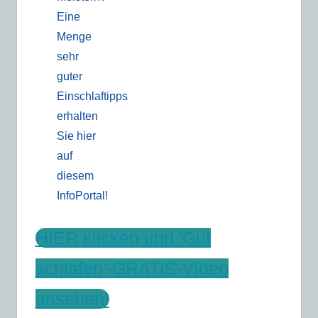
Eine
Menge
sehr
guter
Einschlaftipps
erhalten
Sie hier
auf
diesem
InfoPortal!
HIER klicken und 'Gut
schlafen'-GRATIS-Video
ansehen!