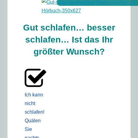
Das Sparpaket 'Gut schlafen' z
Gut schlafen… besser
schlafen… Ist das Ihr
größter Wunsch?
Ich kann
nicht
schlafen!
Quälen
Sie
nachts