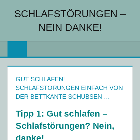
Zum
SCHLAFSTÖRUNGEN –
Inhalt
springen
NEIN DANKE!
Schlafstörungen
einfach
von
der
Bettkante
GUT SCHLAFEN!
schubsen
SCHLAFSTÖRUNGEN EINFACH VON
–
DER BETTKANTE SCHUBSEN …
was
wirklich
Tipp 1: Gut schlafen –
hilft!
Schlafstörungen? Nein,
danke!