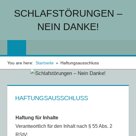
Zum
SCHLAFSTÖRUNGEN –
Inhalt
springen
NEIN DANKE!
Schlafstörungen
einfach
von
der
You are here:
Startseite
Haftungsausschluss
Bettkante
schubsen
–
was
HAFTUNGSAUSSCHLUSS
wirklich
hilft!
Haftung für Inhalte
Verantwortlich für den Inhalt nach § 55 Abs. 2
RStV: